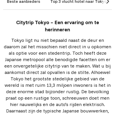
Beste aanbieders
Top 3 vlucht hotel naar Tokyo
Granada
Milaan
Chicago
Rotterdam
Alle steden in Duitsland
Alle steden in België
Córdoba
Bologna
Maastricht
Citytrip Tokyo – Een ervaring om te
Alle steden in Spanje
Alle steden in Italië
Alle steden in Nederland
herinneren
Tokyo ligt nu niet bepaald naast de deur en
daarom zal het misschien niet direct in u opkomen
als optie voor een stedentrip. Toch heeft deze
Japanse metropool alle benodigde facetten om er
een onvergetelijke citytrip van te maken. Wat u bij
aankomst direct zal opvallen is de stilte. Alhoewel
Tokyo het grootste stedelijke gebied van de
wereld is met ruim 13,3 miljoen inwoners is het in
deze enorme stad bijzonder rustig. De bevolking
praat op een rustige toon, schreeuwen doet men
hier nauwelijks en de auto’s rijden elektrisch.
Daarnaast zijn de typische Japanse bouwwerken,