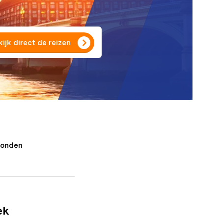
ijk direct de reizen
Londen
ek