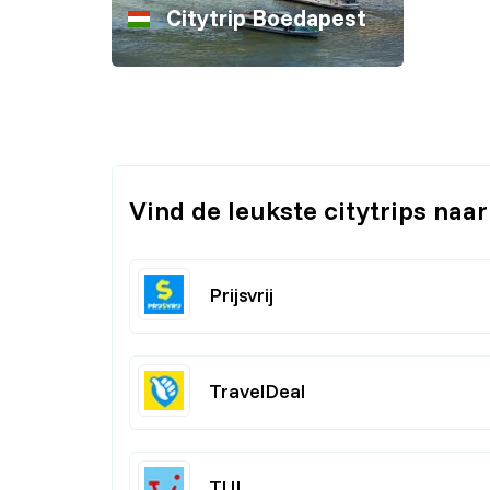
Citytrip Boedapest
Vind de leukste citytrips naa
Prijsvrij
TravelDeal
TUI