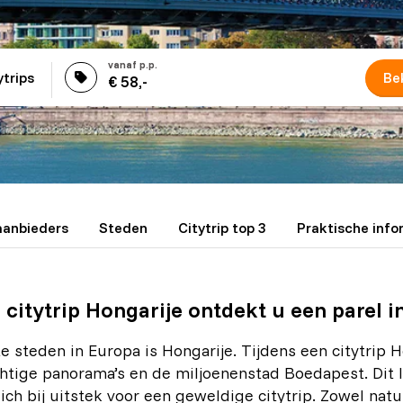
ytrips
Bek
€ 58,-
aanbieders
Steden
Citytrip top 3
Praktische info
 citytrip Hongarije ontdekt u een parel i
 steden in Europa is Hongarije. Tijdens een citytrip 
htige panorama’s en de miljoenenstad Boedapest. Dit 
ich bij uitstek voor een geweldige citytrip. Zowel natu