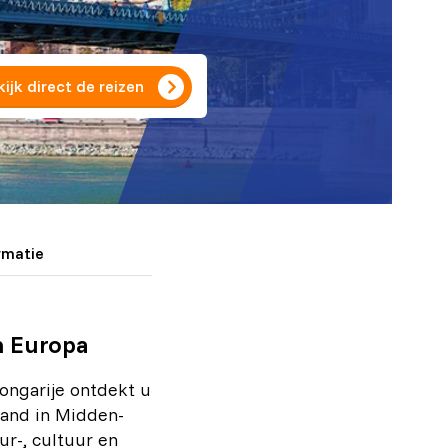
ijk direct de reizen
rmatie
n Europa
Hongarije ontdekt u
land in Midden-
ur-, cultuur en