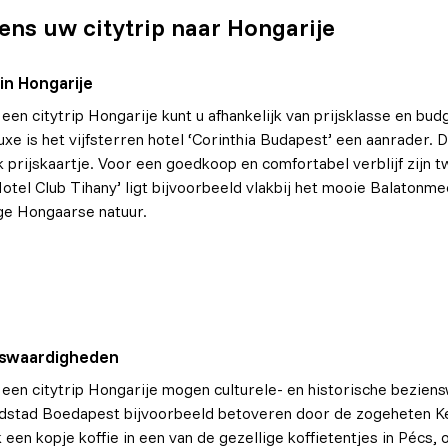
dens uw citytrip naar Hongarije
in Hongarije
een citytrip Hongarije kunt u afhankelijk van prijsklasse en budg
luxe is het vijfsterren hotel ‘Corinthia Budapest’ een aanrader.
nk prijskaartje. Voor een goedkoop en comfortabel verblijf zijn 
Hotel Club Tihany’ ligt bijvoorbeeld vlakbij het mooie Balatonm
ge Hongaarse natuur.
swaardigheden
 een citytrip Hongarije mogen culturele- en historische beziens
dstad Boedapest bijvoorbeeld betoveren door de zogeheten K
k een kopje koffie in een van de gezellige koffietentjes in Pécs