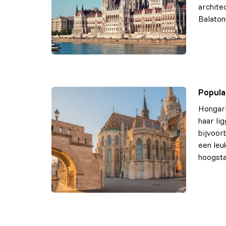
archite
Balaton
Popula
Hongari
haar li
bijvoor
een leu
hoogsta