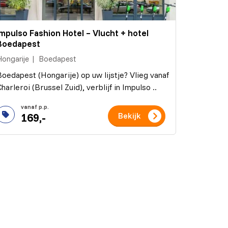
Impulso Fashion Hotel – Vlucht + hotel
Boedapest
Hongarije
Boedapest
Boedapest (Hongarije) op uw lijstje? Vlieg vanaf
harleroi (Brussel Zuid), verblijf in Impulso ..
169,-
Bekijk