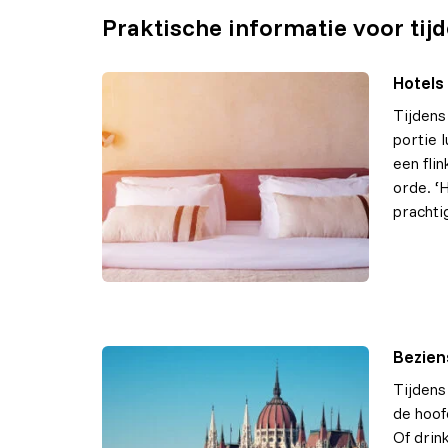
Praktische informatie voor tij
Hotels 
Tijdens 
portie 
een fli
orde. ‘
prachti
Bezien
Tijdens
de hoof
Of drin