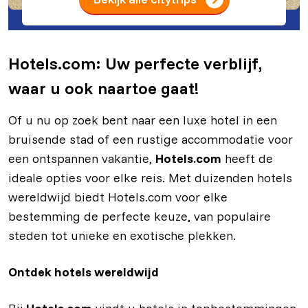
Granada
Milaan
Chicago
Rotterdam
Alle steden in Duitsland
Alle steden in België
Córdoba
Bologna
Maastricht
Hotels.com: Uw perfecte verblijf,
Alle steden in Spanje
Alle steden in Italië
Alle steden in Nederland
waar u ook naartoe gaat!
Of u nu op zoek bent naar een luxe hotel in een
bruisende stad of een rustige accommodatie voor
een ontspannen vakantie,
Hotels.com
heeft de
ideale opties voor elke reis. Met duizenden hotels
wereldwijd biedt Hotels.com voor elke
bestemming de perfecte keuze, van populaire
steden tot unieke en exotische plekken.
Ontdek hotels wereldwijd